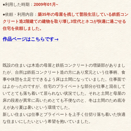
●
利用した時期：
2009年01月~
●
依頼・利用内容：
築35年の母屋を残して普段生活している鉄筋コン
クリート造2階建ての建物を取
り
壊し3世代とネコが快適に過ごせる
住宅を依頼しました。
作品ページはこちらです→
既設の住まいは木造の母屋と鉄筋コンクリートの増築部がありまし
たが、台所は鉄筋コンクリート造の方にあり窯元という仕事柄、食
事や休憩を土足でできるよう床は土間になっていました。仕事面で
はよかったのですが、住宅のプライベートな部分が仕事と混在して
いてとても落ち着いて居られない状況でした。それと土間と母屋の
床の段差が異常に高いためとても不便なのと、冬は土間のため底冷
えがあり夏は暑いという環境でした。
新しい住まいは仕事とプライベートを上手く仕切り落ち着いた快適
な住まいにしたいという希望を抱いていました。