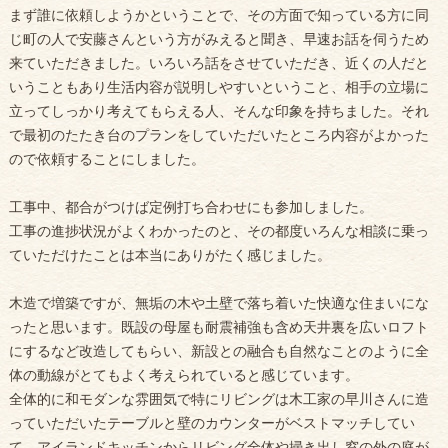
まず誰に依頼しようかということで、その方面で知っている方に同
じ町の人で安藤さんという方がみえると聞き、早速お話を伺うため
来ていただきました。いろいろ話をさせていただき、近くの人だと
いうこともあり生活内容が説明しやすいということ、相手の立場に
立ってしっかり考えてもらえる人、そんな印象を持ちました。それ
で最初のたたき台のプランをしていただいたところ内容がよかった
ので依頼することにしました。
工事中、都合がつけば定例打ち合わせにも参加しました。
工事の進捗状況がよくわかったのと、その都度いろんな相談に乗っ
ていただけたことは本当にありがたく感じました。
木造で増築ですが、無垢の木や土壁で落ち着いた快適な住まいにな
ったと思います。既設の母屋も耐震補強も含め天井裏を広いロフト
にするなど改造してもらい、新設との融合も自然なことのように全
体の動線がとてもよく考えられていると感じています。
全体的に和モダンな雰囲気で特にリビングは木工家の早川さんに造
っていただいたテーブルと壁のカウンターがベストマッチしてい
て、アイランドキッチンからリビング全体や掃き出し窓の外の庭が